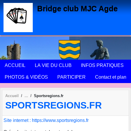
Panneau de gestion des cookies
Bridge club MJC Agde
ACCUEIL
LA VIE DU CLUB
INFOS PRATIQUES
PHOTOS & VIDÉOS
PARTICIPER
Contact et plan
Accueil
Sportsregions.fr
SPORTSREGIONS.FR
Site internet : https://www.sportsregions.fr