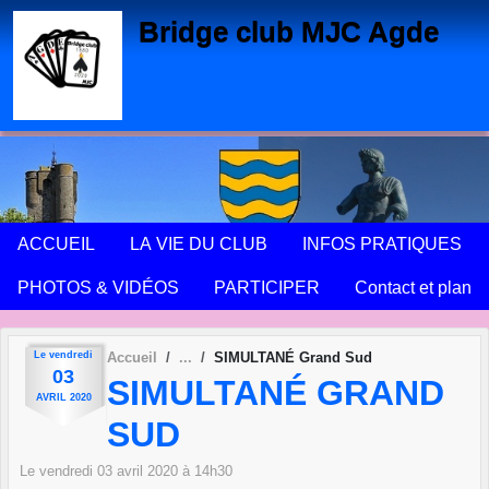
Panneau de gestion des cookies
Bridge club MJC Agde
ACCUEIL
LA VIE DU CLUB
INFOS PRATIQUES
PHOTOS & VIDÉOS
PARTICIPER
Contact et plan
Le
vendredi
Accueil
SIMULTANÉ Grand Sud
03
SIMULTANÉ GRAND
AVRIL
2020
SUD
Le
vendredi
03
avril
2020
à 14h30