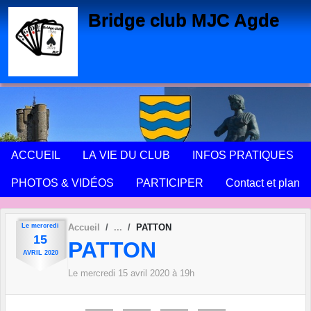
Panneau de gestion des cookies
Bridge club MJC Agde
ACCUEIL
LA VIE DU CLUB
INFOS PRATIQUES
PHOTOS & VIDÉOS
PARTICIPER
Contact et plan
Le
mercredi
Accueil
PATTON
15
PATTON
AVRIL
2020
Le
mercredi
15
avril
2020
à 19h