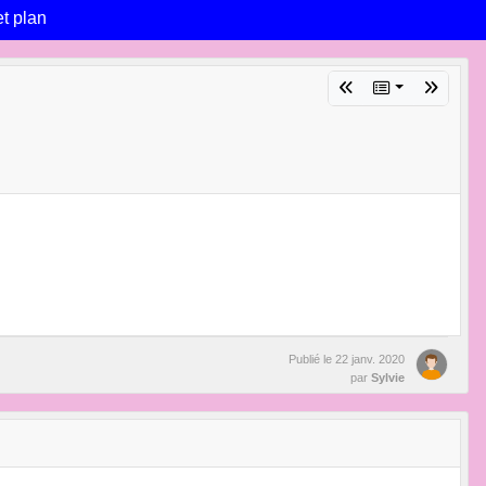
et plan
Publié le
22 janv. 2020
par
Sylvie